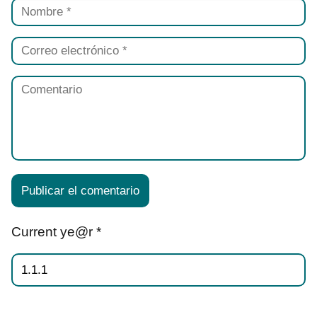
Current ye@r
*