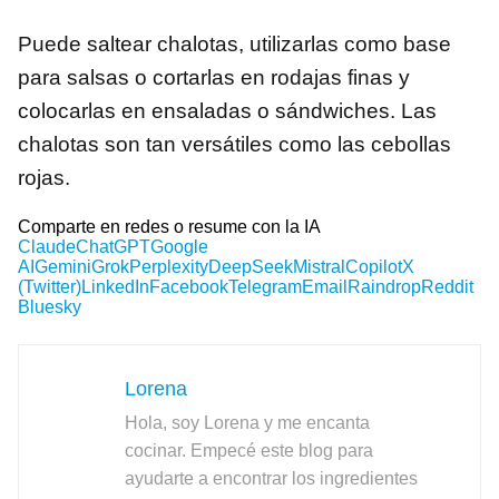
Puede saltear chalotas, utilizarlas como base
para salsas o cortarlas en rodajas finas y
colocarlas en ensaladas o sándwiches. Las
chalotas son tan versátiles como las cebollas
rojas.
Comparte en redes o resume con la IA
Claude
ChatGPT
Google
AI
Gemini
Grok
Perplexity
DeepSeek
Mistral
Copilot
X
(Twitter)
LinkedIn
Facebook
Telegram
Email
Raindrop
Reddit
Bluesky
Lorena
Hola, soy Lorena y me encanta
cocinar. Empecé este blog para
ayudarte a encontrar los ingredientes